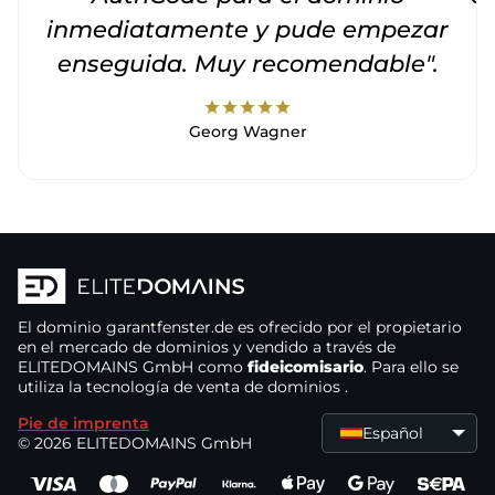
inmediatamente y pude empezar
enseguida. Muy recomendable".
star
star
star
star
star
Georg Wagner
El dominio
garantfenster.de
es ofrecido por el propietario
en el mercado de dominios
y vendido a través de
ELITEDOMAINS GmbH como
fideicomisario
. Para ello se
utiliza la tecnología de venta de dominios
.
Pie de imprenta
Español
© 2026 ELITEDOMAINS GmbH