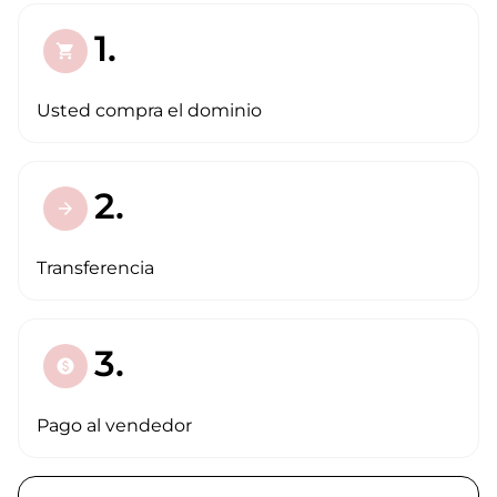
1.
shopping_cart
Usted compra el dominio
2.
arrow_forward
Transferencia
3.
paid
Pago al vendedor