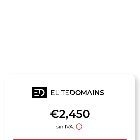
El dominio
garantfenste
está a la venta
€2,450
info_outline
sin IVA.