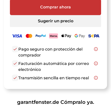
Comprar ahora
Sugerir un precio
check
Pago seguro con protección del
info_outline
comprador
check
Facturación automática por correo
info_outline
electrónico
check
Transmisión sencilla en tiempo real
info_outline
garantfenster.de Cómpralo ya.